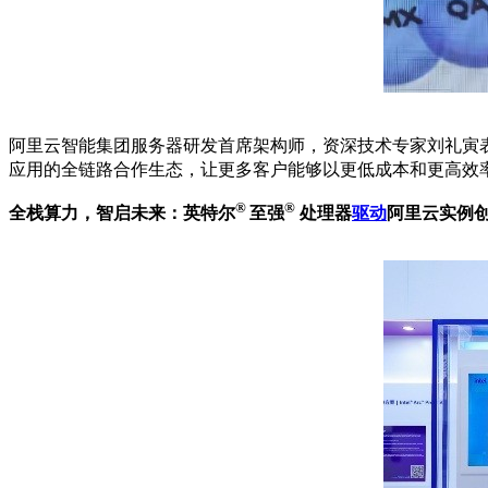
阿里云智能集团服务器研发首席架构师，资深技术专家刘礼寅
应用的全链路合作生态，让更多客户能够以更低成本和更高效率
®
®
全栈
算力，智启未来：
英特尔
至强
处理器
驱动
阿里云实例