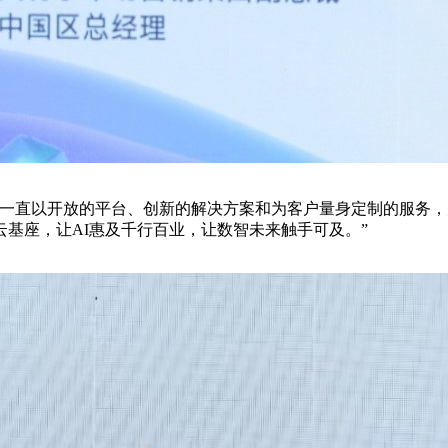
一直以开放的平台、创新的解决方案和为客户量身定制的服务，
基座，让AI惠及千行百业，让数智未来触手可及。”