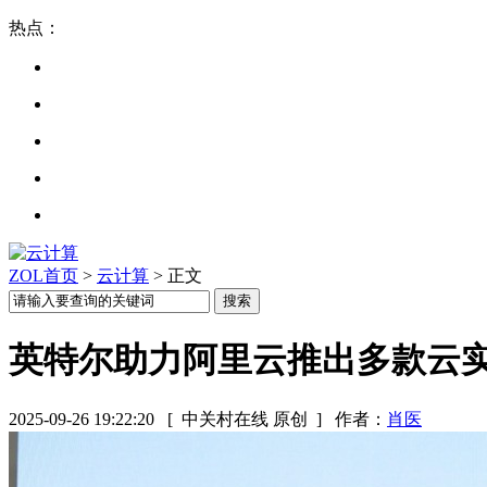
热点：
ZOL首页
>
云计算
> 正文
英特尔助力阿里云推出多款云实
2025-09-26 19:22:20
[ 中关村在线 原创 ]
作者：
肖医