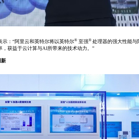
®
®
表示：“阿里云和英特尔将以英特尔
至强
处理器的强大性能与
，获益于云计算与AI所带来的技术动力。”
创新