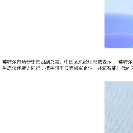
英特尔市场营销集团副总裁、中国区总经理郭威表示：“英特尔
生态伙伴聚力同行，携手阿里云等领军企业，共筑智能时代的云