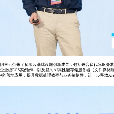
尔与阿里云带来了多项云基础设施创新成果，包括兼容多代际服务
九代企业级ECS实例g9i，以及磐久AI高性能存储服务器（文件
中的落地应用，提升数据处理效率与业务敏捷性，进一步释放AI