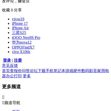
发评论，赚金豆
收藏
0
分享
vivos19
iPhone 17
iPhone Air
三星S25
iQOO Neo9S Pro
华为nova12
OPPOFindX7
vivo X100s
登录
|
注册
意见反馈
首页
查报价
问答
论坛
下载
手机
笔记本
游戏硬件
数码影音
家用电
器
办公打印
更多
更多频道


频道导航