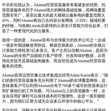
中关村在线认为，Akamai托管容器服务有着诸多的优势。托
管容器服务依托于Akamai强大的网络基础设施，其网络覆盖
范围非常广，甚至比最大的超大规模云服务商的覆盖范围大
45%，同时Akamai将自己在内容分发网络（CDN）领域积累
的经验，与收购Linode后获得的云原生计算能力结合起来，打
造了一种更现代化的云服务。
值得一提的是，Akamai宣布与全球最大的技术公司之一达成
一项多年期战略使用协议。根据交易条款，Akamai的全栈云
计算能力将耗资1亿多美元。客户之所以信赖Akamai，是因为
Akamai的全部产品能助力客户管理、分发和保护数据，从而
强化并提升其基础架构服务。而这些也成为Akamai托管容器
服务的优势。
Akamai首席运营官兼云技术集团总经理Adam Karon表示：“我
们的新托管容器服务充分利用了Akamai的全球覆盖网络，这
意味着客户可以利用Akamai分布于700多个城市的资源来运行
和扩展他们的工作负载。与Akamai云上的其他服务一样，企
业在应用扩展时可以保持成本的可预测性。这是一项关键能
力，因为我们正努力成为企业多云环境中的核心平台。”
不仅如此，该解决方案可充分利用Akamai的全栈云计算基础