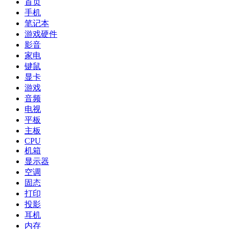
首页
手机
笔记本
游戏硬件
影音
家电
键鼠
显卡
游戏
音频
电视
平板
主板
CPU
机箱
显示器
空调
固态
打印
投影
耳机
内存