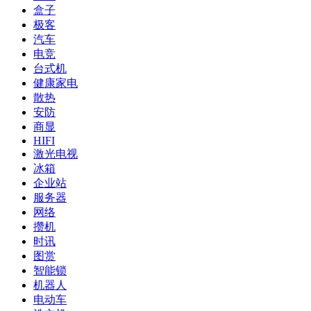
盒子
极客
汽车
电竞
台式机
健康家电
散热
安防
商显
HIFI
激光电视
冰箱
企业站
服务器
网络
攒机
时讯
图赏
智能锁
机器人
电动车