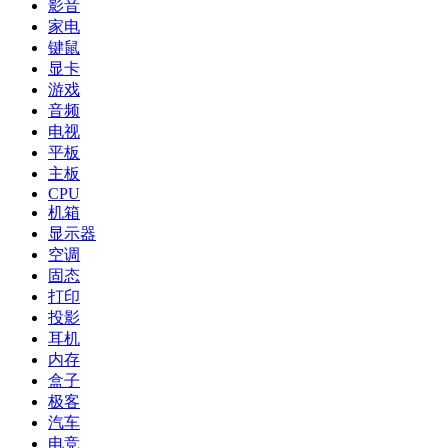
影音
家电
键鼠
显卡
游戏
音频
电视
平板
主板
CPU
机箱
显示器
空调
固态
打印
投影
耳机
内存
盒子
极客
汽车
电竞