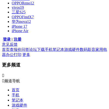
OPPOReno12
vivos19
三星S25
OPPOFindX7
华为nova12
iPhone 17
iPhone Air
登录
|
注册
意见反馈
首页
查报价
问答
论坛
下载
手机
笔记本
游戏硬件
数码影音
家用电
器
办公打印
更多
更多频道


频道导航
首页
手机
笔记本
游戏硬件