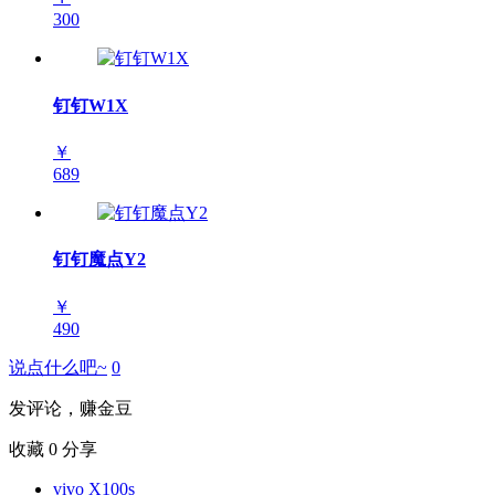
300
钉钉W1X
￥
689
钉钉魔点Y2
￥
490
说点什么吧~
0
发评论，赚金豆
收藏
0
分享
vivo X100s