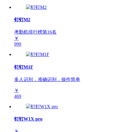
钉钉M2
考勤机排行榜第
16
名
￥
999
钉钉M1F
多人识别，准确识别，操作简单
￥
469
钉钉W1X pro
￥