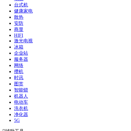
台式机
健康家电
散热
安防
商显
HIFI
激光电视
冰箱
企业站
服务器
网络
攒机
时讯
图赏
智能锁
机器人
电动车
洗衣机
净化器
5G