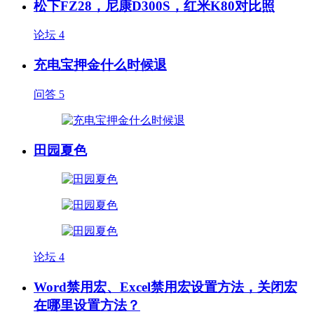
松下FZ28，尼康D300S，红米K80对比照
论坛
4
充电宝押金什么时候退
问答
5
田园夏色
论坛
4
Word禁用宏、Excel禁用宏设置方法，关闭宏
在哪里设置方法？