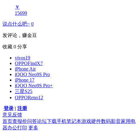
￥
15699
说点什么吧~
0
发评论，赚金豆
收藏
0
分享
vivos19
OPPOFindX7
iPhone Air
iQOO Neo9S Pro
iPhone 17
iQOO Neo9S Pro+
三星S25
OPPOReno12
登录
|
注册
意见反馈
首页
查报价
问答
论坛
下载
手机
笔记本
游戏硬件
数码影音
家用电
器
办公打印
更多