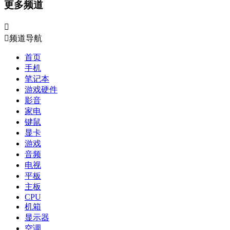
更多频道


频道导航
首页
手机
笔记本
游戏硬件
影音
家电
键鼠
显卡
游戏
音频
电视
平板
主板
CPU
机箱
显示器
空调