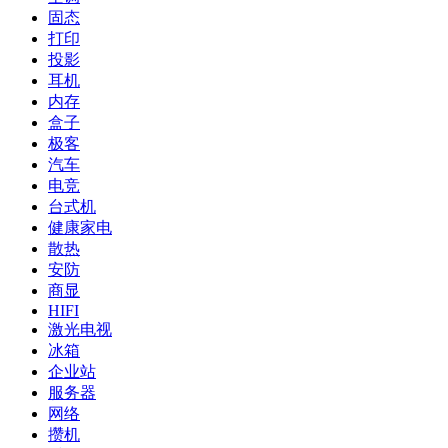
固态
打印
投影
耳机
内存
盒子
极客
汽车
电竞
台式机
健康家电
散热
安防
商显
HIFI
激光电视
冰箱
企业站
服务器
网络
攒机