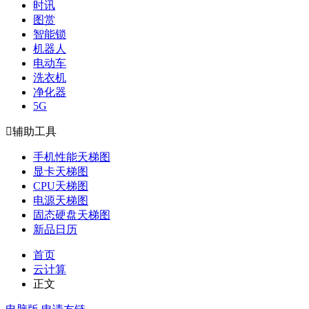
时讯
图赏
智能锁
机器人
电动车
洗衣机
净化器
5G

辅助工具
手机性能天梯图
显卡天梯图
CPU天梯图
电源天梯图
固态硬盘天梯图
新品日历
首页
云计算
正文