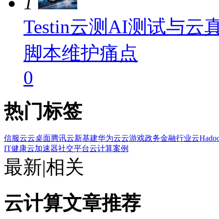
1
Testin云测AI测试
脚本维护痛点
0
热门标签
信服云
云桌面
腾讯云
新基建
华为云
云游戏
政务金融
行业云
Hado
IT健康
云加速器
社交平台
云计算案例
最新
|
相关
云计算文章推荐