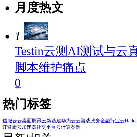
月度热文
1
Testin云测AI测试
脚本维护痛点
0
热门标签
信服云
云桌面
腾讯云
新基建
华为云
云游戏
政务金融
行业云
Hado
IT健康
云加速器
社交平台
云计算案例